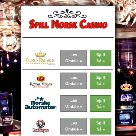
Les
Spill
Omtale »
Nå »
Les
Spill
Omtale »
Nå »
Les
Spill
Omtale »
Nå »
Les
Spill
Omtale »
Nå »