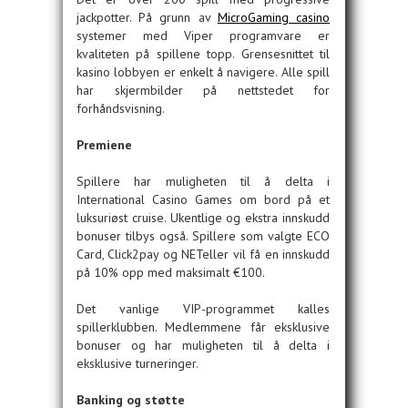
jackpotter. På grunn av
MicroGaming casino
systemer med Viper programvare er
kvaliteten på spillene topp. Grensesnittet til
kasino lobbyen er enkelt å navigere. Alle spill
har skjermbilder på nettstedet for
forhåndsvisning.
Premiene
Spillere har muligheten til å delta i
International Casino Games om bord på et
luksuriøst cruise. Ukentlige og ekstra innskudd
bonuser tilbys også. Spillere som valgte ECO
Card, Click2pay og NETeller vil få en innskudd
på 10% opp med maksimalt €100.
Det vanlige VIP-programmet kalles
spillerklubben. Medlemmene får eksklusive
bonuser og har muligheten til å delta i
eksklusive turneringer.
Banking og støtte