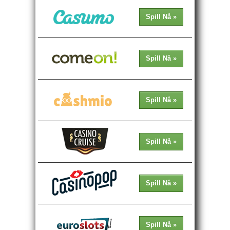
Spill Nå »
Spill Nå »
Spill Nå »
Spill Nå »
Spill Nå »
Spill Nå »