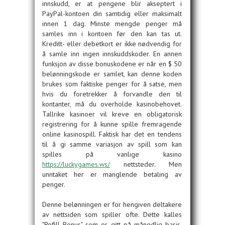
innskudd, er at pengene blir akseptert i
PayPal-kontoen din samtidig eller maksimalt
innen 1 dag. Minste mengde penger må
samles inn i kontoen før den kan tas ut.
Kreditt- eller debetkort er ikke nødvendig for
å samle inn ingen innskuddskoder. En annen
funksjon av disse bonuskodene er når en $ 50
belønningskode er samlet, kan denne koden
brukes som faktiske penger for å satse, men
hvis du foretrekker å forvandle den til
kontanter, må du overholde kasinobehovet.
Tallrike kasinoer vil kreve en obligatorisk
registrering for å kunne spille fremragende
online kasinospill. Faktisk har det en tendens
til å gi samme variasjon av spill som kan
spilles på vanlige kasino
https://luckygames.ws/
nettsteder. Men
unntaket her er manglende betaling av
penger.
Denne belønningen er for hengiven deltakere
av nettsiden som spiller ofte. Dette kalles
"Refill Bonus" som er gitt på månedlig basis.