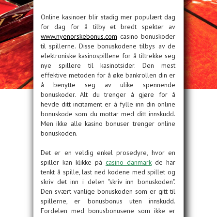
Online kasinoer blir stadig mer populært dag
for dag for å tilby et bredt spekter av
www.nyenorskebonus.com
casino bonuskoder
til spillerne. Disse bonuskodene tilbys av de
elektroniske kasinospillene for å tiltrekke seg
nye spillere til kasinotsider. Den mest
effektive metoden for å øke bankrollen din er
å benytte seg av ulike spennende
bonuskoder. Alt du trenger å gjøre for å
hevde ditt incitament er å fylle inn din online
bonuskode som du mottar med ditt innskudd.
Men ikke alle kasino bonuser trenger online
bonuskoden.
Det er en veldig enkel prosedyre, hvor en
spiller kan klikke på
casino danmark
de har
tenkt å spille, last ned kodene med spillet og
skriv det inn i delen "skriv inn bonuskoden".
Den svært vanlige bonuskoden som er gitt til
spillerne, er bonusbonus uten innskudd.
Fordelen med bonusbonusene som ikke er